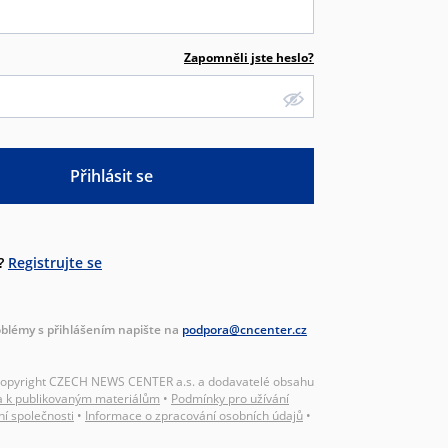
Zapomněli jste heslo?
Přihlásit se
?
Registrujte se
blémy s přihlášením napište na
podpora@cncenter.cz
Copyright CZECH NEWS CENTER a.s. a dodavatelé obsahu
a k publikovaným materiálům
•
Podmínky pro užívání
ní společnosti
•
Informace o zpracování osobních údajů
•