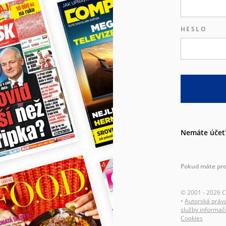
HESLO
Nemáte účet
Pokud máte pro
© 2001 - 2026 
•
Autorská práv
služby informač
Cookies