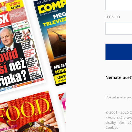
HESLO
Nemáte účet
Pokud máte pro
© 2001 - 2026 
•
Autorská práv
služby informač
Cookies