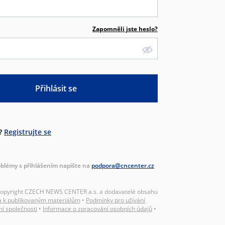
Zapomněli jste heslo?
Přihlásit se
?
Registrujte se
blémy s přihlášením napište na
podpora@cncenter.cz
Copyright CZECH NEWS CENTER a.s. a dodavatelé obsahu
a k publikovaným materiálům
•
Podmínky pro užívání
ní společnosti
•
Informace o zpracování osobních údajů
•