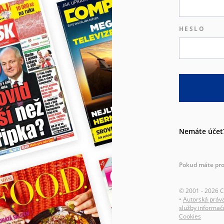
HESLO
Nemáte účet
Pokud máte pro
© 2001 - 2026 
•
Autorská práv
služby informač
Cookies