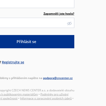
Zapomněli jste heslo?
Přihlásit se
?
Registrujte se
blémy s přihlášením napište na
podpora@cncenter.cz
Copyright CZECH NEWS CENTER a.s. a dodavatelé obsahu
a k publikovaným materiálům
•
Podmínky pro užívání
ní společnosti
•
Informace o zpracování osobních údajů
•