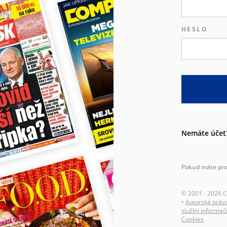
HESLO
Nemáte účet
Pokud máte pro
© 2001 - 2026 
•
Autorská práv
služby informač
Cookies