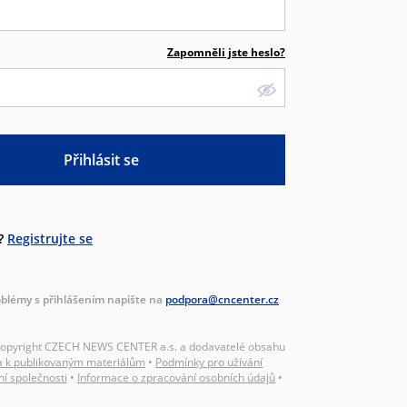
Zapomněli jste heslo?
Přihlásit se
?
Registrujte se
blémy s přihlášením napište na
podpora@cncenter.cz
Copyright CZECH NEWS CENTER a.s. a dodavatelé obsahu
a k publikovaným materiálům
•
Podmínky pro užívání
ní společnosti
•
Informace o zpracování osobních údajů
•