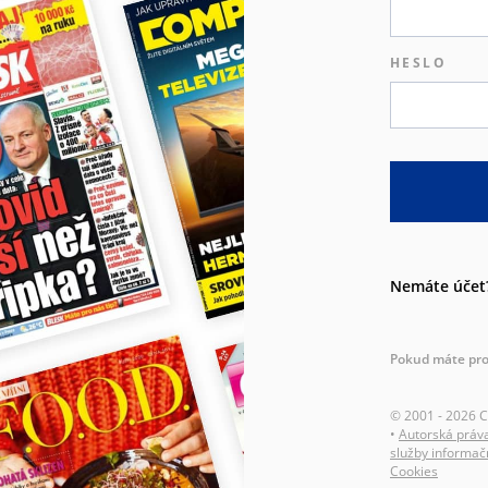
HESLO
Nemáte účet
Pokud máte pro
© 2001 - 2026 
•
Autorská práv
služby informač
Cookies