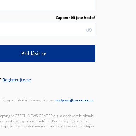
Zapomněli jste heslo?
Přihlásit se
?
Registrujte se
blémy s přihlášením napište na
podpora@cncenter.cz
Copyright CZECH NEWS CENTER a.s. a dodavatelé obsahu
a k publikovaným materiálům
•
Podmínky pro užívání
ní společnosti
•
Informace o zpracování osobních údajů
•