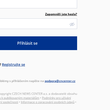
Zapomněli jste heslo?
Přihlásit se
?
Registrujte se
blémy s přihlášením napište na
podpora@cncenter.cz
Copyright CZECH NEWS CENTER a.s. a dodavatelé obsahu
a k publikovaným materiálům
•
Podmínky pro užívání
ní společnosti
•
Informace o zpracování osobních údajů
•