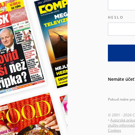
HESLO
Nemáte účet
Pokud máte pro
© 2001 - 2026 
•
Autorská práv
služby informač
Cookies