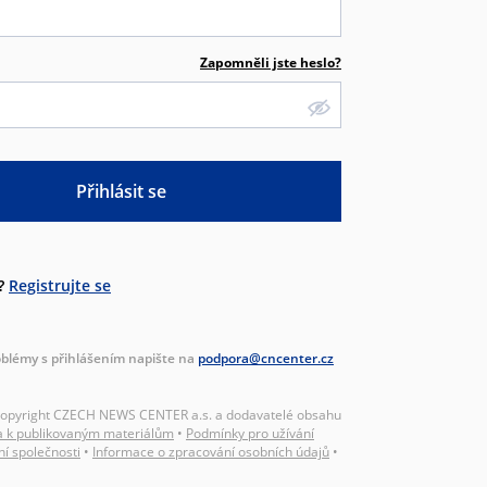
Zapomněli jste heslo?
Přihlásit se
?
Registrujte se
blémy s přihlášením napište na
podpora@cncenter.cz
Copyright CZECH NEWS CENTER a.s. a dodavatelé obsahu
a k publikovaným materiálům
•
Podmínky pro užívání
ní společnosti
•
Informace o zpracování osobních údajů
•