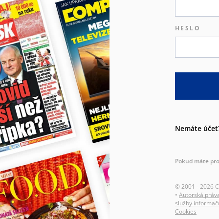
HESLO
Nemáte účet
Pokud máte pro
© 2001 - 2026 
•
Autorská práv
služby informač
Cookies