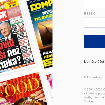
HESLO
Nemáte účet
Pokud máte pro
© 2001 - 2026 
•
Autorská práv
služby informač
Cookies