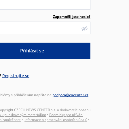
Zapomněli jste heslo?
Přihlásit se
?
Registrujte se
blémy s přihlášením napište na
podpora@cncenter.cz
Copyright CZECH NEWS CENTER a.s. a dodavatelé obsahu
a k publikovaným materiálům
•
Podmínky pro užívání
ní společnosti
•
Informace o zpracování osobních údajů
•